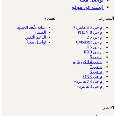
ابحث عن موقع
السيارات
العملاء
إم جي HS هايبرد+
عناية لأبعد الحدود
إم جي 8 PHEV
الضمان
إم جي ZS
الدعم التقني
إم جي Cyberster
تواصل معنا
إم جي HS
إم جي RX9
إم جي 5
إم جي 4 الكهربائية
إم جي 7
إم جي 3
إم جي ONE
إم جي ZS هايبرد+
إم جي 3 هايبرد+
اكتشف