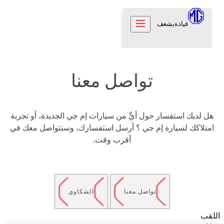
قيادة
بشغف
السيارات
تواصل معنا
العروض
السيارات الجديدة
العملاء
هل لديك استفسار حول أيٍّ من سيارات إم جي الجديدة، أو تجربة
العملاء
عن إم جي
امتلاكك لسيارة إم جي ؟ أرسل استفسارك، وسنتواصل معك في
عناية لأبعد الحدود
علامتنا
اكتشف
الضمان
أقرب وقت.
تراثنا
المواقع
تواصل معنا
الدعم
الوظائف
EN
تواصل معنا
جرّب القيادة
الأخبار
تواصل معنا
الشكاوي