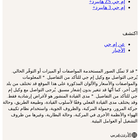
إم جي ZS هايبرد+
إم جي 3 هايبرد+
اكتشف
عن إم جي
الأخبار
* قد لا تمثّل الصور المستخدمة المواصفات أو الميزات أو التوفّر الحالي.
يُرجى التواصل مع وكيل إم جي للتأكد من التفاصيل. * المعلومات
والمواصفات والأسعار والألوان المذكورة على هذا الموقع قد تختلف من بلد
إلى آخر، كما أنّها قد تتغير بدون إشعار مسبق. يُرجى التواصل مع وكيل إم
جي للتأكد من التفاصيل. * مدى القيادة المنشور هو لأغراض إرشادية فقط.
وقد يختلف مدى القيادة الفعلي وفقًا لأسلوب القيادة، وطبيعة الطريق، وحالة
حركة المرور، وحمولة المركبة، والظروف الجوية، واستخدام نظام تكييف
الهواء والأنظمة الأخرى في المركبة، وحالة البطارية، وغيرها من ظروف
التشغيل أو العوامل البيئية.
الأردن
عربي