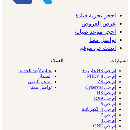
احجز تجربة قيادة
عرض العروض
احجز موعد صيانة
تواصل معنا
ابحث عن موقع
السيارات
العملاء
إم جي HS هايبرد+
عناية لأبعد الحدود
إم جي 8 PHEV
الضمان
إم جي ZS
الدعم التقني
إم جي Cyberster
تواصل معنا
إم جي HS
إم جي RX9
إم جي 5
إم جي 4 الكهربائية
إم جي 7
إم جي 3
إم جي ONE