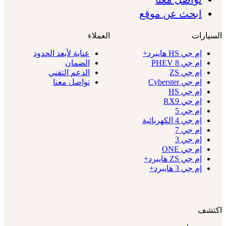
ابحث عن موقع
السيارات
العملاء
إم جي HS هايبرد+
عناية لأبعد الحدود
إم جي 8 PHEV
الضمان
إم جي ZS
الدعم التقني
إم جي Cyberster
تواصل معنا
إم جي HS
إم جي RX9
إم جي 5
إم جي 4 الكهربائية
إم جي 7
إم جي 3
إم جي ONE
إم جي ZS هايبرد+
إم جي 3 هايبرد+
اكتشف